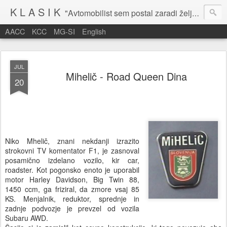
K L A S I K
"Avtomobilist sem postal zaradi želje po potovanju in dejavnosti v prostem času." Baron Anton Codelli
AACC
KCC
MG-SI
English
JUL
Mihelič - Road Queen Dina
20
Niko Mhelič, znani nekdanji izrazito
strokovni TV komentator F1, je zasnoval
posamično izdelano vozilo, kir car,
roadster. Kot pogonsko enoto je uporabil
motor Harley Davidson, Big Twin 88,
1450 ccm, ga friziral, da zmore vsaj 85
KS. Menjalnik, reduktor, sprednje in
zadnje podvozje je prevzel od vozila
Subaru AWD.