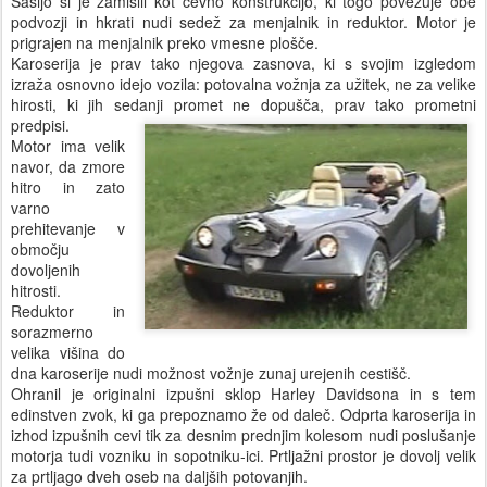
Šasijo si je zamislil kot cevno konstrukcijo, ki togo povezuje obe
podvozji in hkrati nudi sedež za menjalnik in reduktor. Motor je
prigrajen na menjalnik preko vmesne plošče.
Karoserija je prav tako njegova zasnova, ki s svojim izgledom
izraža osnovno idejo vozila: potovalna vožnja za užitek, ne za velike
hirosti, ki jih sedanji promet ne dopušča, prav tako prometni
predpisi.
Motor ima velik
navor, da zmore
hitro in zato
varno
prehitevanje v
območju
dovoljenih
hitrosti.
Reduktor in
sorazmerno
velika višina do
dna karoserije nudi možnost vožnje zunaj urejenih cestišč.
Ohranil je originalni izpušni sklop Harley Davidsona in s tem
edinstven zvok, ki ga prepoznamo že od daleč. Odprta karoserija in
izhod izpušnih cevi tik za desnim prednjim kolesom nudi poslušanje
motorja tudi vozniku in sopotniku-ici. Prtljažni prostor je dovolj velik
za prtljago dveh oseb na daljših potovanjih.