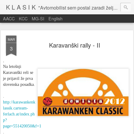
K L A S I K
"Avtomobilist sem postal zaradi želje po potovanju in dejavnosti v prostem času." Baron Anton Codelli
AACC
KCC
MG-SI
English
MAR
Karavanški rally - II
3
.
Na letošnji
Karavanški reli se
je prijavil že prva
slovenska posadka.
.
http://karawankenk
lassik.carteam-
ferlach.at/index.ph
p?
page=551420050&f=1
.