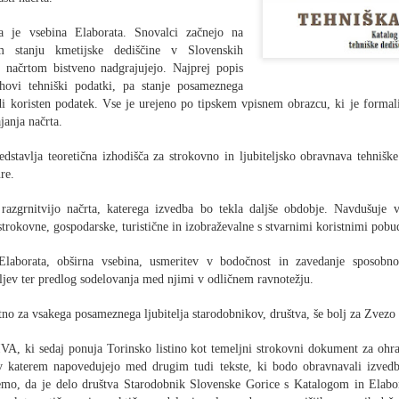
pojav
MB p
025
Novo
Winter Trial 2026 - 1
bolje
(tuka
Bliža
sledi
 je vsebina Elaborata. Snovalci začnejo na
v TMS
Nizozemski letošnji Winter Trial se je včeraj pričel
obdar
 video
Za j
kot n
m stanju kmetijske dediščine v Slovenskih
v Salzburgu, danes po 17-30 uri pridejo preko
Dedek
 ni vodila skozi
prebr
V za
prelaza Jezersko k nam. Snega ne bo kot pred
želji.
podrobno sledil.
prisp
 načrtom bistveno nadgrajujejo. Najprej popis
lege
dvema letoma, bo pa vseeno zabavno.
udeleženci
hovi tehniški podatki, pa stanje posameznega
Lond
V sl
egovo hčer Tino,
Kot v
edvar
Časovnica - tukaj.
daril
di koristen podatek. Vse je urejeno po tipskem vpisnem obrazcu, ki je formal
leto
svet.
staro
janja načrta.
lege
leta
Pa už
demon
dstavlja teoretična izhodišča za strokovno in ljubiteljsko obravnava tehniške
pred 
vozil
re.
- tuka
Auto d'Epoca - 2025
Merc
 razgrnitvijo načrta, katerega izvedba bo tekla daljše obdobje. Navdušuje v
Wikip
Od 23. do 26. oktobra 2025 je bila tradicionalna
prire
 strokovne, gospodarske, turistične in izobraževalne s stvarnimi koristnimi pob
razstava starodobnikov na sejmu v Bologni Auto
sobot
d'Epoca.
Mojst
staro
dirka
pred 
Enns
Elaborata, obširna vsebina, usmeritev v bodočnost in zavedanje sposobno
V prvi hali je pritegnila oči in zanimanje razstava
preko
se je
Letoš
o zgodovini F1.
pol u
eljev ter predlog sodelovanja med njimi v odličnem ravnotežju.
prire
Vabi
Izsto
v obi
avto 
Srečanje starodobnikov Citroen DS
Mini
ustan
stno za vsakega posameznega ljubitelja starodobnikov, društva, še bolj za Zvez
Zwick
Reli
Član kluba Codelli Jani Anzelc je 11. oktobra
sobo
86-te
Tudi 
2025 pred kavarno Lolita pri trgovini Supernova
Shell
VA, ki sedaj ponuja Torinsko listino kot temeljni strokovni dokument za ohra
iz P
Vas.
 katerem napovedujejo med drugim tudi tekste, ki bodo obravnavali izvedbe
slove
na ljubljanskem Rudniku organiziral srečanje
Štefa
starodobnikov Citroen DS ob 70 letnici pojava
čemo, da je delo društva Starodobnik Slovenske Gorice s Katalogom in Elab
Za vs
2019 
tega vozila.
29. a