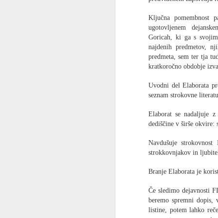
Reli Peking Paris 2
Ključna pomembnost pa
Pred kratkim se je pojavil na You Tube
ugotovljenem dejanske
organizatorja zadnjega relija. Ker trasa
naše kraje ali v naši bližini, ga nisem 
Goricah, ki ga s svojim
Ko se gledal video sem zagledal med 
najdenih predmetov, nji
slovensko dvojico Ivana Pušnika in nj
predmeta, sem ter tja tu
ki sicer živita v Švici.
kratkoročno obdobje izva
Uvodni del Elaborata pre
seznam strokovne literatu
NOV
9
Elaborat se nadaljuje z
dediščine v širše okvire:
Navdušuje strokovnost 
strokkovnjakov in ljubit
Branje Elaborata je kori
Če sledimo dejavnosti FI
beremo spremni dopis, v
listine, potem lahko re