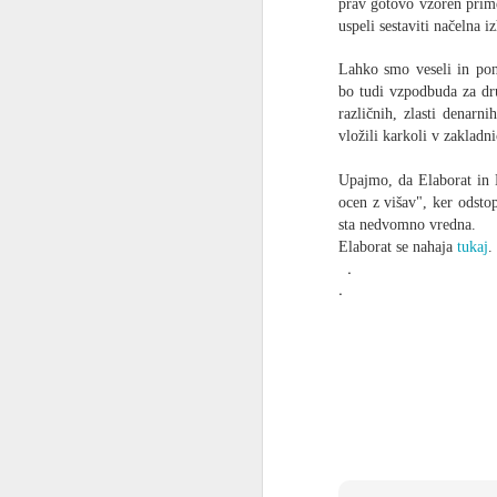
prav gotovo vzoren prime
uspeli sestaviti načelna i
Lahko smo veseli in pono
GMC, legendarni to
bo tudi vzpodbuda za dr
različnih, zlasti denarn
Starejši starodobneži, ki so še služili v
vložili karkoli v zakladn
prav gotovo spominjajo ameriškega t
džemsa. Kdor je le slišal zanj, še da
legende. Kdor pa se je z njim srečal v 
Upajmo, da Elaborat in 
lahko pripoveduje resnične prigode, ki 
sprejmejo kot legende. V II.
ocen z višav", ker odsto
sta nedvomno vredna.
Elaborat se nahaja
tukaj
.
.
.
JUN
23