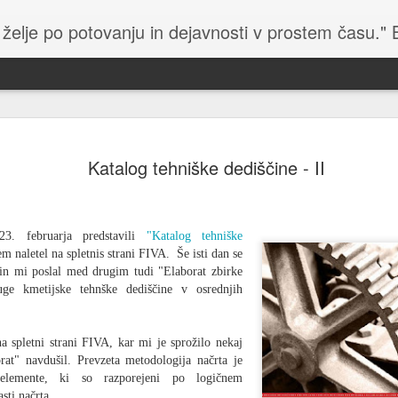
 želje po potovanju in dejavnosti v prostem času."
Lej
Winter Trial 2026 - 2
Le Jo
Organizator relija je objavil video o reliju, ki so ga
pomem
Katalog tehniške dediščine - II
Mer
posneli njihovi člani z več kamerami in dronom.
zasle
Vide
Vide
Uradna stran dogodka - tukaj.
kakrš
in je
Wint
baron
kakš
Janua
klub
Rally Monte Carlo Historique 2026
staro
smo 
Kolu
. februarja predstavili
"Katalog tehniške
vozil
Bavar
Uradna stran organizatorja - tukaj.
Kolu
m naletel na spletnis strani FIVA. Še isti dan se
se vr
vozi
sprem
Dak
 in mi poslal med drugim tudi "Elaborat zbirke
Prijetno raziskovanje in domišljija, ki pelje v
tekmo
Bralc
Letoš
ustvarjalnost.
ruge kmetijske tehnške dediščine v osrednjih
proil
prire
Kako 
Sre
nava
nasto
in za
Dakar
Vsem
Marči
upor
Codel
zasl
slede
a spletni strani FIVA, kar mi je sprožilo nekaj
Letošnji reli Dakar je bil za slovenskega
želi
Juraj
udeleženca izredno uspešen. Toni Mulec je
Pre 
in
at" navdušil. Prevzeta metodologija načrta je
720. 
dosegel 1. mesto v kategoriji Rally 2 in 9. mesto v
rest
Gro
pravi
elemente, ki so razporejeni po logičnem
generalni razvrstitvi med motocikli.
W21, 
sreč
Pod 
sept
sti načrta.