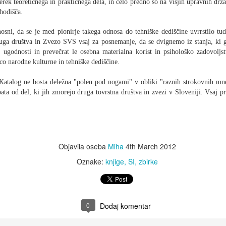
Fest
rek teoretičnega in praktičnega dela, in celo predno so na višjih upravnih drž
V Go
zhodišča.
Uradn
Do s
Goodwood Revival 2025
Festi
Le M
minij
medn
Ta k
Začel se je eden svetovno največjih
Uradn
sni, da se je med pionirje takega odnosa do tehniške dediščine uvrrstilo tud
kultn
starodobniških dogodkov.
vornjak
Fuor
uga društva in Zvezo SVS vsaj za posnemanje, da se dvignemo iz stanja, ki g
Class
Ni k
Še en
vseh
Uživanje, občudovanje, učenje in še marsikaj....
lahko
ih ugodnosti in prevečrat le osebna materialna korist in psihološko zadovoljs
klasi
ojsko v JLA, se
staro
in ko
ico narodne kulturne in tehniške dediščine.
ovornjaka GMC -
pride
Uradna spletna stran - tukaj.
Uradn
nes pomni mnoge
živo, še danes
Tekm
Katalog ne bosta deležna "polen pod nogami" v obliki "raznih strokovnih mn
jih mlajši
skupi
pata od del, ki jih zmorejo druga tovrstna društva in zvezi v Sloveniji. Vsaj p
May
Srečanje ljubiteljev ameriških vozil - Velenje 2025
Objavila oseba
Miha
4th March 2012
Izbor
Starodobniške prireditve so v polnem teku.
Coms
Ferr
Oznake:
knjige
SI
zbirke
Srečanja ob kavi, srečanja društev, reliji, izleti,
d'Est
tudi prek meja...
Ferra
najbo
staro
Prva
Vsi ti dogodki so tudi prikaz kulture, ki jo
držav
Spom
Znano
premorejo posamezni organizatorji oz. društva.
neki 
zmag
Benz
Eni so pristni, drugi si navlečejo razna vele
bila 
35. 
na t
poda
zveneča imena, za njimi je bore malo.
0
Dodaj komentar
alps
tukaj
Organ
Danes
doma
poroč
avtom
Clas
odsel
Uradn
Srečanje starodobnikov na Češkem