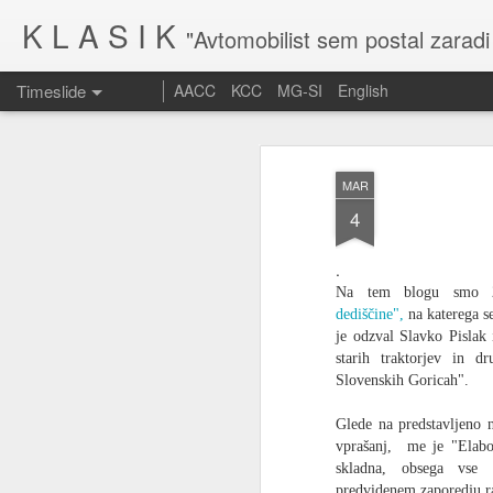
K L A S I K
"Avtomobilist sem postal zaradi
Timeslide
AACC
KCC
MG-SI
English
MAR
10
MAR
4
.
Na tem blogu smo 23
dediščine",
na katerega se
je odzval Slavko Pislak
starih traktorjev in d
Slovenskih Goricah".
Glede na predstavljeno n
vprašanj, me je "Elabor
skladna, obsega vse 
predvidenem zaporedju ra