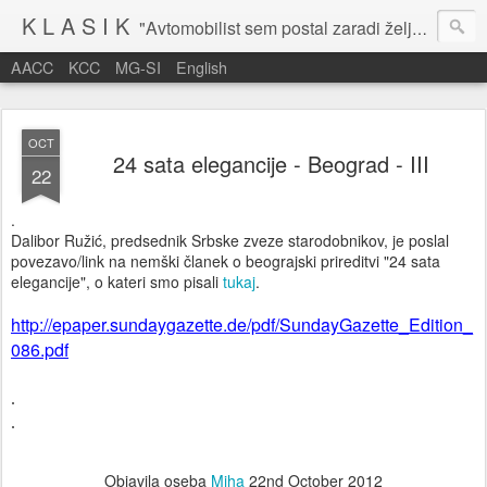
K L A S I K
"Avtomobilist sem postal zaradi želje po potovanju in dejavnosti v prostem času." Baron Anton Codelli
AACC
KCC
MG-SI
English
OCT
24 sata elegancije - Beograd - III
22
.
Dalibor Ružić, predsednik Srbske zveze starodobnikov, je poslal
povezavo/link na nemški članek o beograjski prireditvi "24 sata
elegancije", o kateri smo pisali
tukaj
.
http://epaper.sundaygazette.
de/pdf/SundayGazette_Edition_
086.pdf
.
.
Objavila oseba
Miha
22nd October 2012