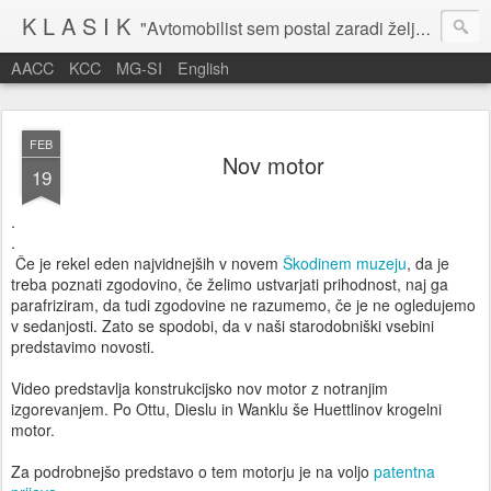
K L A S I K
"Avtomobilist sem postal zaradi želje po potovanju in dejavnosti v prostem času." Baron Anton Codelli
AACC
KCC
MG-SI
English
FEB
Nov motor
19
.
.
Če je rekel eden najvidnejših v novem
Škodinem muzeju
, da je
treba poznati zgodovino, če želimo ustvarjati prihodnost, naj ga
parafriziram, da tudi zgodovine ne razumemo, če je ne ogledujemo
v sedanjosti. Zato se spodobi, da v naši starodobniški vsebini
predstavimo novosti.
Video predstavlja konstrukcijsko nov motor z notranjim
izgorevanjem. Po Ottu, Dieslu in Wanklu še Huettlinov krogelni
motor.
Za podrobnejšo predstavo o tem motorju je na voljo
patentna