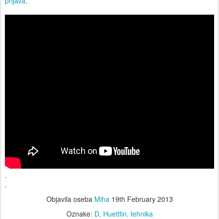
prijava
.
.
.
Objavila oseba
Miha
19th February 2013
Oznake:
D
Huettlin
tehnika