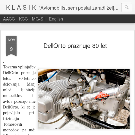
K L A S I K
"Avtomobilist sem postal zaradi želje po potovanju in dejavnosti v prostem času." Baron Anton Codelli
AACC
KCC
MG-SI
English
NOV
DellOrto praznuje 80 let
9
.
Tovarna vplinjačev
DellOrto praznuje
letos 80-letnico
delovanja. Manj
mladi ljubitelji
motociklov in
avtov poznajo ime
DellOrto, ki se je
pojavljalo pri
friziranju
Tomosovih
mopedov, pa tudi