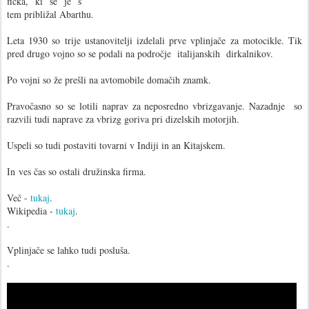
fička, ki se je s
tem približal Abarthu.
Leta 1930 so trije ustanovitelji izdelali prve vplinjače za motocikle. Tik
pred drugo vojno so se podali na področje italijanskih dirkalnikov.
Po vojni so že prešli na avtomobile domačih znamk.
Pravočasno so se lotili naprav za neposredno vbrizgavanje. Nazadnje so
razvili tudi naprave za vbrizg goriva pri dizelskih motorjih.
Uspeli so tudi postaviti tovarni v Indiji in an Kitajskem.
In ves čas so ostali družinska firma.
Več -
tukaj
.
Wikipedia -
tukaj
.
.
Vplinjače se lahko tudi posluša.
.