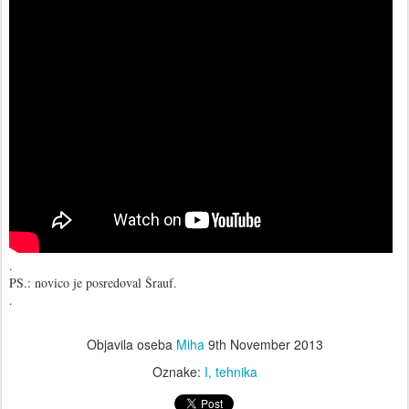
.
PS.: novico je posredoval Šrauf.
.
Objavila oseba
Miha
9th November 2013
Oznake:
I
tehnika