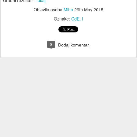
Uradni rezultati -
tukaj
Objavila oseba
Miha
26th May 2015
Oznake:
CdE
I
0
Dodaj komentar