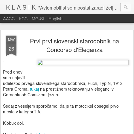
K L A S I K
"Avtomobilist sem postal zaradi želje po potovanju in dejavnosti v prostem času." Baron Anton Codelli
AACC
KCC
MG-SI
English
Prvi prvi slovenski starodobnik na
MAY
26
Concorso d'Eleganza
.
Pred dnevi
smo najavili
udeležbo prvega slovenskega starodobnika, Puch, Typ N, 1912
Petra Groma.
tukaj
na prestižnem tekmovanju v eleganci v
Cernobiu ob Comskem jezeru.
Sedaj z veseljem sporočamo, da je ta motocikel dosegel prvo
mesto v kategoriji A.
Klobuk dol.