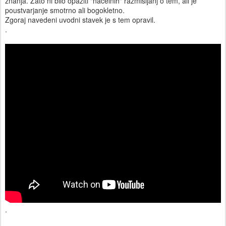
znanja. Zato ni bilo opaziti "načelnih" razmišljanj o tem, ali je
poustvarjanje smotrno ali bogokletno.
Zgoraj navedeni uvodni stavek je s tem opravil.
.
.