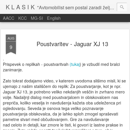
K L A S I K
"Avtomobilist sem postal zaradi želje po potovanju in dejavnosti v prostem času." Baron Anton Codelli
AACC
KCC
MG-SI
English
AUG
Poustvaritev - Jaguar XJ 13
9
.
Prispevek o replikah - poustvaritvah
(tukaj
) je vzbudil med bralci
zanimanje.
Zato tokrat dodajamo video, v katerem uvodoma slišimo misli, ki se
ujemajo z našim stališčem do replik: Za poustvarjanje, kot je npr.
Jaguar XJ 13, je potrebno veliko nekdanjih veščin in zvrhano mero
volje. Nadaljnji dialog med poustvarjalcem in obiskovalcem nas
prepriča, koliko veselja in navdušenja kažeta oba udeleženca pri
ogledovanju. Seveda je osnova tega veliko poznavanje
poustvarjanja obiskovalca, da je lahko sploh zmogel spraševati
pametne stvari med občudovanjem. Gre za navduševanje
nad celoto in detajli, kar zmore le tisti, ki govori iz lastne prakse in