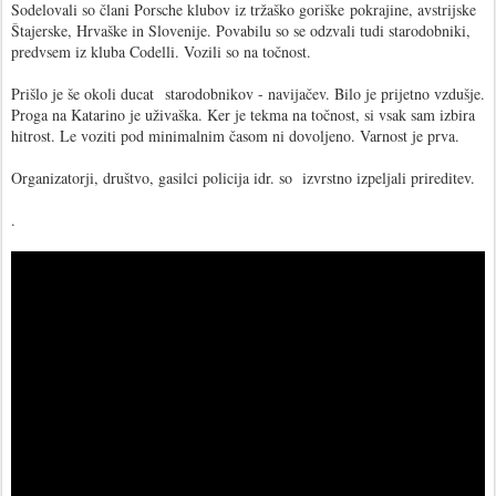
Sodelovali so člani Porsche klubov iz tržaško goriške pokrajine, avstrijske
Štajerske, Hrvaške in Slovenije. Povabilu so se odzvali tudi starodobniki,
predvsem iz kluba Codelli. Vozili so na točnost.
Prišlo je še okoli ducat starodobnikov - navijačev. Bilo je prijetno vzdušje.
Proga na Katarino je uživaška. Ker je tekma na točnost, si vsak sam izbira
hitrost. Le voziti pod minimalnim časom ni dovoljeno. Varnost je prva.
Organizatorji, društvo, gasilci policija idr. so izvrstno izpeljali prireditev.
.