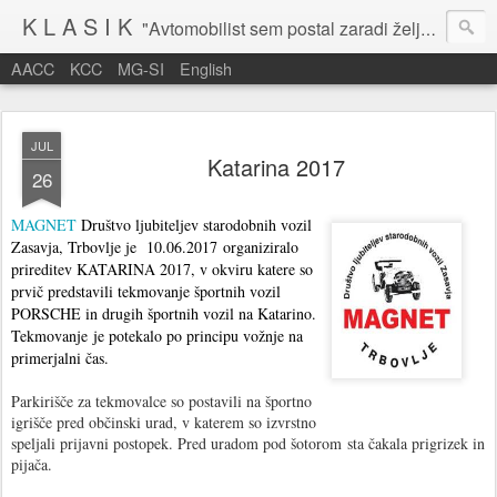
K L A S I K
"Avtomobilist sem postal zaradi želje po potovanju in dejavnosti v prostem času." Baron Anton Codelli
AACC
KCC
MG-SI
English
JUL
Katarina 2017
26
MAGNET
Društvo ljubiteljev starodobnih vozil
Zasavja, Trbovlje je 10.06.2017 organiziralo
prireditev KATARINA 2017, v okviru katere so
prvič predstavili tekmovanje športnih vozil
PORSCHE in drugih športnih vozil na Katarino.
Tekmovanje je potekalo po principu vožnje na
primerjalni čas.
Parkirišče za tekmovalce so postavili na športno
igrišče pred občinski urad, v katerem so izvrstno
speljali prijavni postopek. Pred uradom pod šotorom sta čakala prigrizek in
pijača.