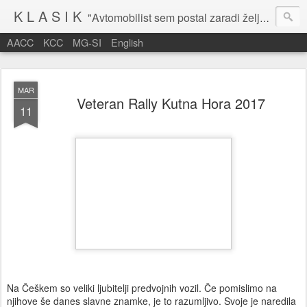
K L A S I K
"Avtomobilist sem postal zaradi želje po potovanju in dejavnosti v prostem času." Baron Anton Codelli
AACC
KCC
MG-SI
English
MAR
Veteran Rally Kutna Hora 2017
11
Na Češkem so veliki ljubitelji predvojnih vozil. Če pomislimo na
njihove še danes slavne znamke, je to razumljivo. Svoje je naredila