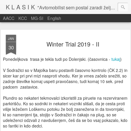
K L A S I K
"Avtomobilist sem postal zaradi želje po potovanju in dejavnosti v prostem času." Baron Anton Codelli
AACC
KCC
MG-SI
English
JAN
Winter Trial 2019 - II
30
Ponedeljkova trasa je tekla tudi po Dolenjski. (časovnica -
tukaj
)
V Sodražici so v Majolka baru postavili časovno kontrolo (ČK 2.2) in
sicer kar pri prvi mizi nasproti vhodu. Ker je vmes začelo snežiti, so
zadnje številke komaj uspeti pravočasno, tudi komaj 10 sek. pred
padcem zastavice.
Plundro so nekateri tekmovalci izkoristili za piruete na rezerviranem
parkirišču. Ko so sodniki in nekateri vozniki slišali, da je cesta proti
višje ležečem Loškemu potoku že bolj zasnežena in da tovornjaki,
ki so namenjeni tja, stojijo v Sodražici in čakajo na plug, so se
udeleženci odzvali z navdušenjem, češ da se bo vsaj pokazalo, kdo
so fantki in kdo dedci.