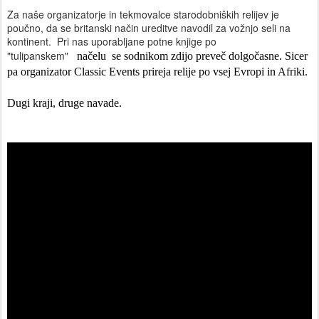
Za naše organizatorje in tekmovalce starodobniških relijev je
poučno, da se britanski način ureditve navodil za vožnjo seli na
kontinent. Pri nas uporabljane potne knjige po
"tulipanskem"
načelu se sodnikom zdijo preveč dolgočasne. Sicer
pa organizator Classic Events prireja relije po vsej Evropi in Afriki.
Dugi kraji, druge navade.