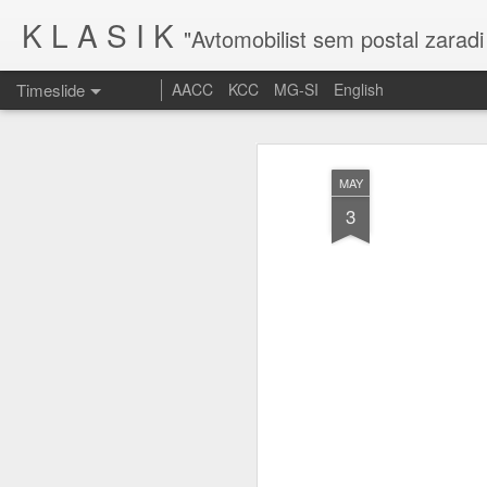
K L A S I K
"Avtomobilist sem postal zaradi
Timeslide
AACC
KCC
MG-SI
English
MAR
10
MAY
3