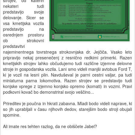
strojev, od katerih
nekateri tudi
predstavijo svoje
delovanje. Sicer se
vsa kmetijska vozila
predstavijo na
osrednjem prostoru
ob strokovni
predstavitvi
najeminentnega tovrstnega strokovnjaka dr. Jejčiča. Vsako leto
pripravijo nekaj presenečenj z resnično redkimi primerki. Razen
kmetijskih strojev lahko občudujemo tudi različne izjemne delovne
stroje in gospodarska vozila. Lani smo videli manjši avtobus Ford T,
ki je vozil na lesni plin. Navduševal je parni cestni valjar, pa tudi
miniaturna parna lokomotiva. Razen strojev se predstavijo tudi
konjske vprege z izjemno konjsko opremo (komati) in vozmi. Pravi
podkovni kovač bo demonstriral svojo veščino...
Prireditev je poučna in hkrati zabavna. Mladi bodo videli naprave, ki
so jih uprabljali v času njihovih dedov, starejšim bodo stroji obujali
spomine.
Ali imate res tehten razlog, da ne obiščete Jabel?