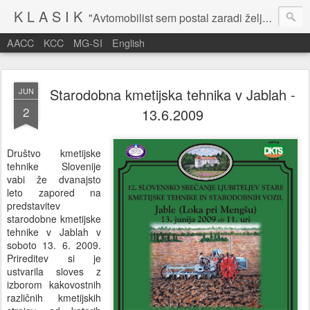
K L A S I K
"Avtomobilist sem postal zaradi želje po potovanju in dejavnosti v prostem času." Baron Anton Codelli
AACC
KCC
MG-SI
English
Starodobna kmetijska tehnika v Jablah -
JUN
2
13.6.2009
Društvo kmetijske
tehnike Slovenije
vabi že dvanajsto
leto zapored na
predstavitev
starodobne kmetijske
tehnike v Jablah v
soboto 13. 6. 2009.
Prireditev si je
ustvarila sloves z
izborom kakovostnih
različnih kmetijskih