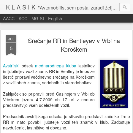
K L A S I K
"Avtomobilist sem postal zaradi želje po potovanju in dejavnosti v prostem času." Baron Anton Codelli
AACC
KCC
MG-SI
English
Srečanje RR in Bentleyev v Vrbi na
JUL
5
Koroškem
Avstrijski
odsek
mednarodnega kluba
lastnikov
in ljubiteljev vozil znamk RR in Bentley je letos že
šestič pripravil večdnevno srečanje na Koroškem
z vozili obeh znamk, sodobnih in starodobnikov.
Zaključek so pripravili pred Casinojem v Vrbi ob
Vrbskem jezeru 4.7.2009 ob 17 uri z enouro
predstavitvijo vseh udeleženih vozil.
Predsednik avstrijskega odseka je slikovito predstavil začetke firme
RR in nato povabil ljubitelje vozil teh znamk v klub. Zadostuje
navdušenje, lastništvo ni obvezno.