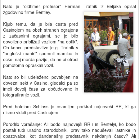
Nato je "oldtimer profesor" Herman Tratnik iz Beljaka opisal
zgodovino firme Bentley.
Kljub temu, da je bila cesta pred
Casinojem na obeh straneh ograjena
z začasnimi ograjami, se je bilo
dovoljeno približati vozilom "na dotik".
Ob koncu predstavitve je g. Tratnik v
"angleški maniri" spomnil mamice in
očke, naj morda pazijo, da ne bi otroci
pomotoma opraskali vozil.
Nato so bili udeleženci povabljeni na
obvezni sekt v Casino, gledalci pa so
imeli dovolj časa za občudovane in
fotografiranje vozil.
Pred hotelom Schloss je osamljen parkiral najnoveši RR, ki ga
nismo videli pred Casinojem.
Porodilo vprašanje: Ali bodo najnovejši RR-i in Bentelyi, ko bodo
postali tudi uradno starodobniki, prav tako naduševali lastnike in
opazovalce, kot dandanašnji predstavniki nekdanjih časov? Ali