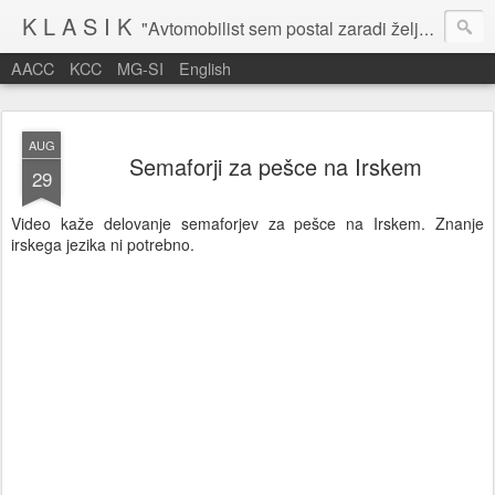
K L A S I K
"Avtomobilist sem postal zaradi želje po potovanju in dejavnosti v prostem času." Baron Anton Codelli
AACC
KCC
MG-SI
English
AUG
Semaforji za pešce na Irskem
29
Video kaže delovanje semaforjev za pešce na Irskem. Znanje
irskega jezika ni potrebno.