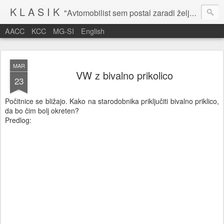
K L A S I K
"Avtomobilist sem postal zaradi želje po potovanju in dejavnosti v prostem času." Baron Anton Codelli
AACC
KCC
MG-SI
English
MAR
VW z bivalno prikolico
23
Počitnice se bližajo. Kako na starodobnika priključiti bivalno priklico,
da bo čim bolj okreten?
Predlog: