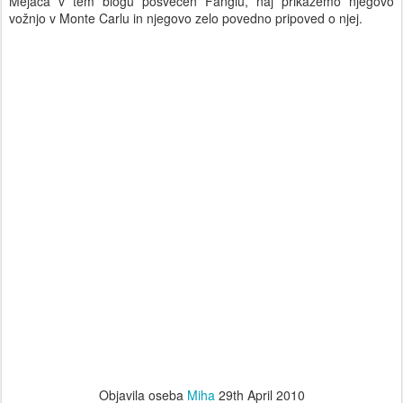
Mejača v tem blogu posvečen Fangiu, naj prikažemo njegovo
vožnjo v Monte Carlu in njegovo zelo povedno pripoved o njej.
Objavila oseba
Miha
29th April 2010