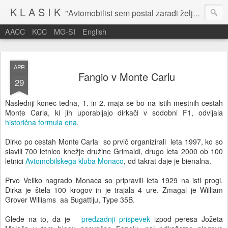
K L A S I K
"Avtomobilist sem postal zaradi želje po potovanju in dejavnosti v prostem času." Baron Anton Codelli
AACC
KCC
MG-SI
English
APR
Fangio v Monte Carlu
29
Naslednji konec tedna, 1. in 2. maja se bo na istih mestnih cestah
Monte Carla, ki jih uporabljajo dirkači v sodobni F1, odvijala
historična formula ena
.
Dirko po cestah Monte Carla so prvič organizirali leta 1997, ko so
slavili 700 letnico knežje družine Grimaldi, drugo leta 2000 ob 100
letnici
Avtomobilskega kluba Monaco
, od takrat daje je bienalna.
Prvo Veliko nagrado Monaca so pripravili leta 1929 na isti progi.
Dirka je štela 100 krogov in je trajala 4 ure. Zmagal je William
Grover Williams aa Bugattiju, Type 35B.
Glede na to, da je
predzadnji prispevek
izpod peresa Jožeta