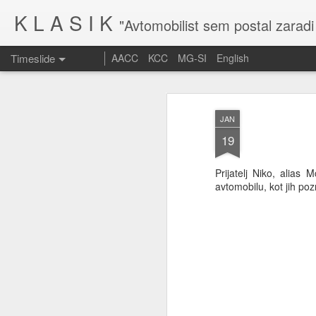
K L A S I K
"Avtomobilist sem postal zaradi
Timeslide
AACC
KCC
MG-SI
English
MAR
10
JAN
19
Prijatelj Niko, alias 
avtomobilu, kot jih poz