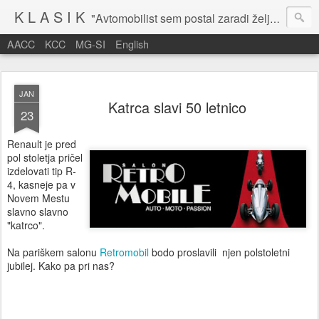
K L A S I K
"Avtomobilist sem postal zaradi želje po potovanju in dejavnosti v prostem času." Baron Anton Codelli
AACC
KCC
MG-SI
English
JAN
Katrca slavi 50 letnico
23
Renault je pred
pol stoletja pričel
izdelovati tip R-
4, kasneje pa v
Novem Mestu
slavno slavno
"katrco".
Na pariškem salonu
Retromobil
bodo proslavili njen polstoletni
jubilej. Kako pa pri nas?