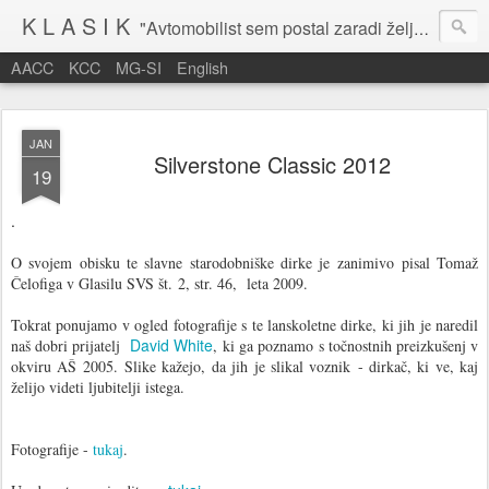
K L A S I K
"Avtomobilist sem postal zaradi želje po potovanju in dejavnosti v prostem času." Baron Anton Codelli
AACC
KCC
MG-SI
English
JAN
Silverstone Classic 2012
19
.
O svojem obisku te slavne starodobniške dirke je zanimivo pisal Tomaž
Čelofiga v Glasilu SVS št. 2, str. 46, leta 2009.
Tokrat ponujamo v ogled fotogra
fije s te lanskoletne dirke, ki jih je naredil
David White
naš dobri prijatelj
, ki ga poznamo s točnostnih preizkušenj v
okviru AŠ 2005. Slike kažejo, da jih je slikal voznik - dirkač, ki ve, kaj
želijo videti ljubitelji istega.
Fotografije -
tukaj
.