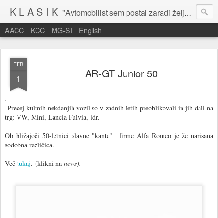
K L A S I K
"Avtomobilist sem postal zaradi želje po potovanju in dejavnosti v prostem času." Baron Anton Codelli
AACC
KCC
MG-SI
English
FEB
AR-GT Junior 50
1
.
Precej kultnih nekdanjih vozil so v zadnih letih preoblikovali in jih dali na
trg: VW, Mini, Lancia Fulvia, idr.
Ob bližajoči 50-letnici slavne "kante" firme Alfa Romeo je že narisana
sodobna različica.
Več
tukaj
. (klikni na
news).