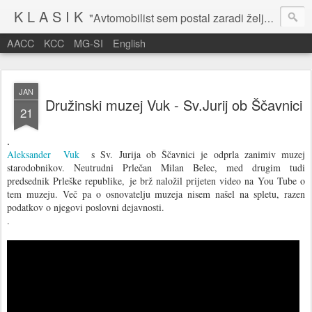
K L A S I K
"Avtomobilist sem postal zaradi želje po potovanju in dejavnosti v prostem času." Baron Anton Codelli
AACC
KCC
MG-SI
English
JAN
Družinski muzej Vuk - Sv.Jurij ob Ščavnici
21
.
Aleksander Vuk
s Sv. Jurija ob Ščavnici je odprla zanimiv muzej
starodobnikov. Neutrudni Prlečan Milan Belec, med drugim tudi
predsednik Prleške republike, je brž naložil prijeten video na You Tube o
tem muzeju. Več pa o osnovatelju muzeja nisem našel na spletu, razen
podatkov o njegovi poslovni dejavnosti.
.