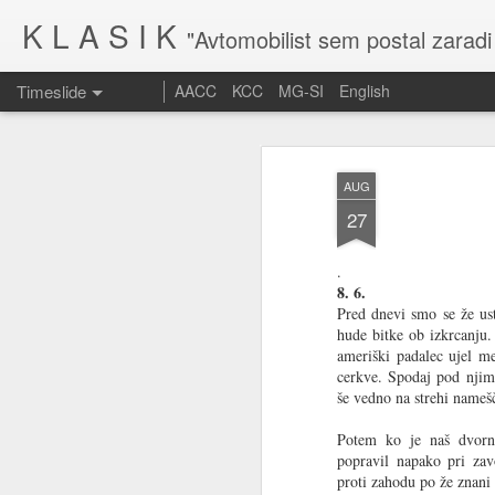
K L A S I K
"Avtomobilist sem postal zaradi
Timeslide
AACC
KCC
MG-SI
English
MAR
10
AUG
27
.
8. 6.
Pred dnevi smo se že us
hude bitke ob izkrcanju
ameriški padalec ujel 
cerkve. Spodaj pod njim
še vedno na strehi nameš
Potem ko je naš dvorni
popravil napako pri zav
proti zahodu po že znani 