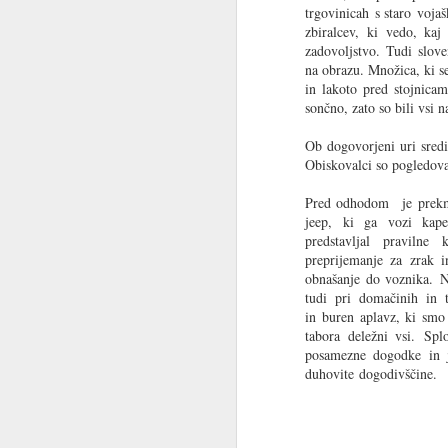
trgovinicah s staro vojaš
zbiralcev, ki vedo, kaj 
zadovoljstvo. Tudi slove
na obrazu. Množica, ki se 
GMC, legendarni to
in lakoto pred stojnicam
sončno, zato so bili vsi n
Starejši starodobneži, ki so še služili v
prav gotovo spominjajo ameriškega t
džemsa. Kdor je le slišal zanj, še da
Ob dogovorjeni uri sredi
legende. Kdor pa se je z njim srečal v 
Obiskovalci so pogledoval
lahko pripoveduje resnične prigode, ki 
sprejmejo kot legende. V II.
Pred odhodom je prekmur
jeep, ki ga vozi kap
predstavljal pravilne 
preprijemanje za zrak i
JUN
obnašanje do voznika. N
23
tudi pri domačinih in t
in buren aplavz, ki smo
tabora deležni vsi. Spl
posamezne dogodke in ji
duhovite dogodivščine.