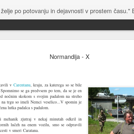
 želje po potovanju in dejavnosti v prostem času."
Lej
Winter Trial 2026 - 2
Le Jo
Organizator relija je objavil video o reliju, ki so ga
pomem
Normandija - X
Mer
posneli njihovi člani z več kamerami in dronom.
zasle
Vide
Vide
Uradna stran dogodka - tukaj.
kakrš
in je
Wint
baron
kakš
Janua
klub
Rally Monte Carlo Historique 2026
staro
smo 
Kolu
vozil
Bavar
tavili v
Carentanu
, kraju, za katerega so se bile
Uradna stran organizatorja - tukaj.
Kolu
se vr
vozi
sprem
. Spomnimo se ga predvsem po tem, da se je en
Dak
Prijetno raziskovanje in domišljija, ki pelje v
tekmo
Bralc
med nočnim skokom s svojim padalom na streho
Letoš
ustvarjalnost.
proil
prire
 na trgu so imeli Nemci veselico...V spomin je
Kako 
Sre
nava
nasto
in za
čena lutka padalca s padalom.
Dakar
Vsem
Marči
upor
Codel
zasl
slede
Letošnji reli Dakar je bil za slovenskega
želi
Juraj
 mehanik zjutraj v nekaj minutah odkril in
udeleženca izredno uspešen. Toni Mulec je
Pre 
in
720. 
ornih lučeh na enem vozilu, smo se odpravili
dosegel 1. mesto v kategoriji Rally 2 in 9. mesto v
rest
Gro
pravi
generalni razvrstitvi med motocikli.
W21, 
sreč
cesti v smeri Caratana.
Pod 
sept