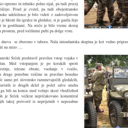
Fest
ko opremo in tehniko polno zijal, pa tudi precej
V Go
Uradn
Do s
iščejo. Posel je cvetel, pa tudi obojestransko
Goodwood Revival 2025
Festi
Le M
minij
nske udeležence je bilo videti z zadovoljstvom
medn
Ta k
Začel se je eden svetovno največjih
Uradn
je hkrati šla igralce in gledalce, si je gasila žejo
kultn
starodobniških dogodkov.
vornjak
Fuor
Class
i in gostilnami. Na srečo je bilo vreme skoraj
Ni k
Še en
vseh
Uživanje, občudovanje, učenje in še marsikaj....
lahko
a prostem, pred točilnimi pulti pa dolge vrste.
klasi
ojsko v JLA, se
staro
in ko
ovornjaka GMC -
pride
Uradna spletna stran - tukaj.
Uradn
nes pomni mnoge
 dneva se zberemo v taboru. Naša intendantska skupina je kot vedno pripravi
živo, še danes
Tekm
i na mizo ....
jih mlajši
skupi
ski Srček predstavil pravilen vstop vojaka v
etan. Med vstopanjem je po korakih sproti
kretnje, telesne obrate, vsedanje v vozilo,
n druge potrebne veščine in pravilno besedno
e samo pri slovensko razumevajočih gledalcih,
May
Srečanje ljubiteljev ameriških vozil - Velenje 2025
uristih iz drugih dežel je požel salve smeha
Izbor
Starodobniške prireditve so v polnem teku.
Coms
 ga bili na koncu med vožnjo skozi vhod/izhod
Ferr
Srečanja ob kavi, srečanja društev, reliji, izleti,
d'Est
oh je Srček večkrat nepričakovano komentiral
tudi prek meja...
Ferra
najbo
staro
h takoj pretvoril iz neprijetnih v nepozabne
Prva
Vsi ti dogodki so tudi prikaz kulture, ki jo
držav
Spom
Znano
premorejo posamezni organizatorji oz. društva.
neki 
zmag
Benz
Eni so pristni, drugi si navlečejo razna vele
bila 
35. 
na t
poda
zveneča imena, za njimi je bore malo.
alps
tukaj
Organ
Danes
doma
poroč
avtom
Clas
odsel
Uradn
Srečanje starodobnikov na Češkem