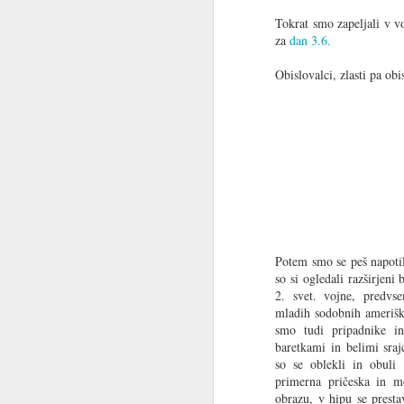
Reli Peking Paris 2
Tokrat smo zapeljali v v
za
dan 3.6.
Pred kratkim se je pojavil na You Tube
organizatorja zadnjega relija. Ker trasa
naše kraje ali v naši bližini, ga nisem 
Obislovalci, zlasti pa obi
Ko se gledal video sem zagledal med 
slovensko dvojico Ivana Pušnika in nj
ki sicer živita v Švici.
NOV
9
Potem smo se peš napotil
so si ogledali razširjeni
2. svet. vojne, predvs
mladih sodobnih ameriški
smo tudi pripadnike in
baretkami in belimi sraj
so se oblekli in obuli
primerna pričeska in m
obrazu, v hipu se prestav