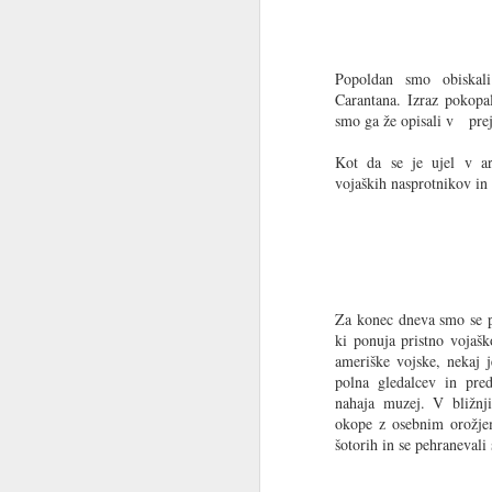
Popoldan smo obiskal
Carantana. Izraz pokopal
smo ga že opisali v pre
Kot da se je ujel v ar
vojaških nasprotnikov in p
Bernie Ecclestone je zbral osupljivo zbi
največ Ferrarijev. Paša za oči, ki vzbuj
spomine in še kaj.
O zbirki - tukaj.
Za konec dneva smo se p
ki ponuja pristno vojaš
MAR
ameriške vojske, nekaj 
17
polna gledalcev in pre
nahaja muzej. V bližnji
okope z osebnim orožjem
šotorih in se pehranevali 