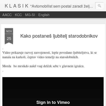
K L A S I K
"Avtomobilist sem postal zaradi želje po potovanju in dejavnosti v prostem času." Baron Anton Codelli
AACC
KCC
MG-SI
English
NOV
Kako postaneš ljubitelj starodobnikov
25
.
Video prikazuje razvoj zasvojenosti, lepše povedano ljubiteljstva, ki se
nanaša na karkoli, čeprav video temelji na starodobnikih.
Morda bo mrsikdo našel vsaj delček sebe v glavnem igralcu.
.