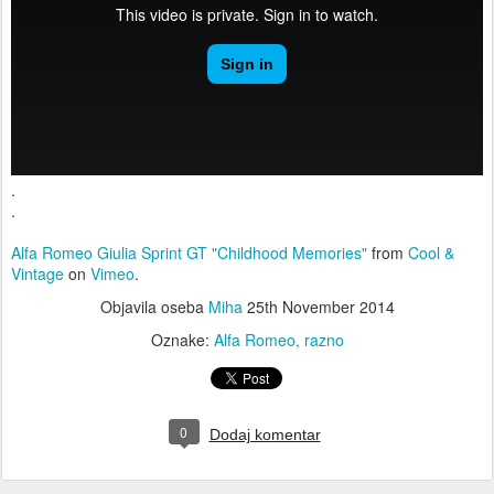
.
.
Alfa Romeo Giulia Sprint GT "Childhood Memories"
from
Cool &
Vintage
on
Vimeo
.
Objavila oseba
Miha
25th November 2014
Oznake:
Alfa Romeo
razno
0
Dodaj komentar