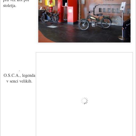
stoletja.
.
O.S.C.A., legenda
v senci velikih.