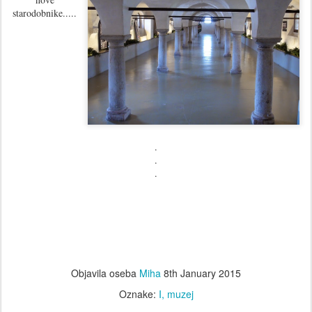
starodobnike.....
.
.
.
Objavila oseba
Miha
8th January 2015
Oznake:
I
muzej