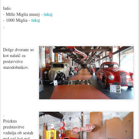
Info:
- Mille Miglia muzej -
tukaj
- 1000 Miglia -
tukaj
.
Dolge dvorane so
kot nalašč za
postavvitve
starodobnikov.
.
Poizkus
predstavitve
vzdušja ob sestah
prd več kot pol