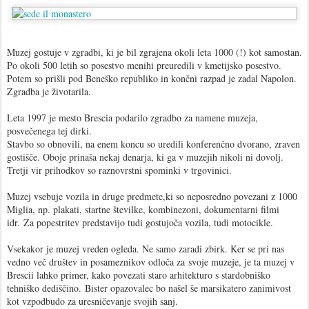
Muzej gostuje v zgradbi, ki je bil zgrajena okoli leta 1000 (!) kot samostan.
Po okoli 500 letih so posestvo menihi preuredili v kmetijsko posestvo.
Potem so prišli pod Beneško republiko in končni razpad je zadal Napolon.
Zgradba je životarila.
Leta 1997 je mesto Brescia podarilo zgradbo za namene muzeja,
posvečenega tej dirki.
Stavbo so obnovili, na enem koncu so uredili konferenčno dvorano, zraven
gostišče. Oboje prinaša nekaj denarja, ki ga v muzejih nikoli ni dovolj.
Tretji vir prihodkov so raznovrstni spominki v trgovinici.
Muzej vsebuje vozila in druge predmete,ki so neposredno povezani z 1000
Miglia, np. plakati, startne številke, kombinezoni, dokumentarni filmi
idr. Za popestritev predstavijo tudi gostujoča vozila, tudi motocikle.
Vsekakor je muzej vreden ogleda. Ne samo zaradi zbirk. Ker se pri nas
vedno več društev in posameznikov odloča za svoje muzeje, je ta muzej v
Brescii lahko primer, kako povezati staro arhitekturo s stardobniško
tehniško dediščino. Bister opazovalec bo našel še marsikatero zanimivost
kot vzpodbudo za uresničevanje svojih sanj.