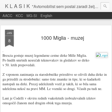
K L A S I K
"Avtomobilist sem postal zaradi želje po potovanju in dejavnosti v prostem času." Baron Anton Codelli
AACC
KCC
MG-SI
English
JAN
1000 Miglia - muzej
8
.
Brescia gostuje muzej legendarne cestne dirke Mille Miglia.
Po hudih smrtnih nesrečah tekmovalcev in gledalcev so dirko
v 50. letih prepovedali.
Z vzponom zanimanja za starodobniške prireditve so oživili duha dirke in
ga priredili za strodobnike: samo tiste znamke in tipe, ki so kadarkoli
nastopali na dirki. Precej udeleženih vozil je takih, ki so bila sama
udeležena nekoč na pravi MM. Le vozniki so drugi. Včasih pa tudi ne.
Lani je Codelli v okviru rednih vsakoletnih izobraževalnih izletov
omogočil članom med drugim obisk tega muzeja.