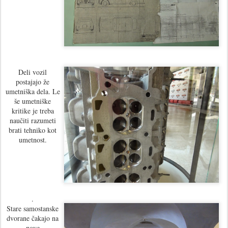
Deli vozil
postajajo že
umetniška dela. Le
še umetniške
kritike je treba
naučiti razumeti
brati tehniko kot
umetnost.
.
Stare samostanske
dvorane čakajo na
nove