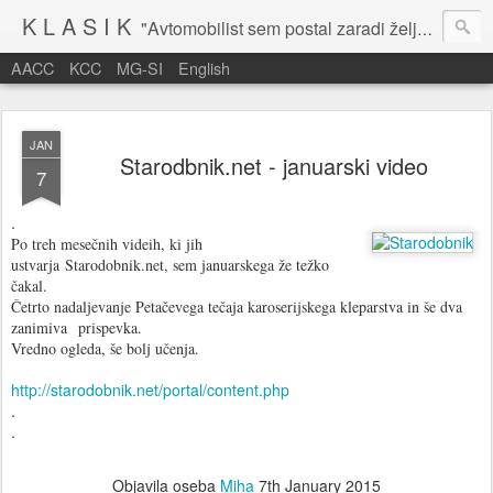
K L A S I K
"Avtomobilist sem postal zaradi želje po potovanju in dejavnosti v prostem času." Baron Anton Codelli
AACC
KCC
MG-SI
English
JAN
Starodbnik.net - januarski video
7
.
Po treh mesečnih videih, ki jih
ustvarja Starodobnik.net, sem januarskega že težko
čakal.
Četrto nadaljevanje Petačevega tečaja karoserijskega kleparstva in še dva
zanimiva prispevka.
Vredno ogleda, še bolj učenja.
http://starodobnik.net/portal/content.php
.
.
Objavila oseba
Miha
7th January 2015