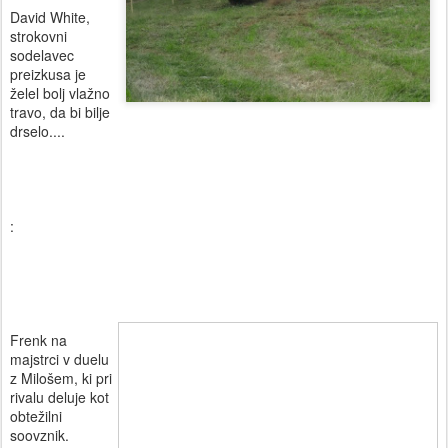
David White,
strokovni
sodelavec
preizkusa je
želel bolj vlažno
travo, da bi bilje
drselo....
:
Frenk na
majstrci v duelu
z Milošem, ki pri
rivalu deluje kot
obtežilni
soovznik.