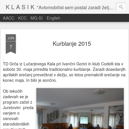
K L A S I K
"Avtomobilist sem postal zaradi želje po potovanju in dejavnosti v prostem času." Baron Anton Codelli
AACC
KCC
MG-SI
English
JUN
Kurblanje 2015
7
.
TD Grča iz Lučarjevega Kala pri Ivančni Gorici in klub Codelli sta v
soboto 30. maja priredila tradicionalno kurblanje. Zaradi dosedanjih
aprilskih srečanj prevečkrat v dežju, so letos premaknili srečanje na
konec maja. In bilo je sončno.
Ob tekočih
zadevah se je
program začel z
Juretovim preda
vanjem o
osnovah
starodobniških