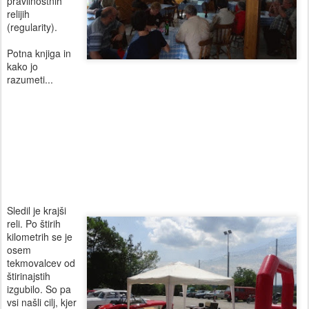
pravilnostnih
relijih
(regularity).
Potna knjiga in
kako jo
razumeti...
Sledil je krajši
reli. Po štirih
kilometrih se je
osem
tekmovalcev od
štirinajstih
izgubilo. So pa
vsi našli cilj, kjer