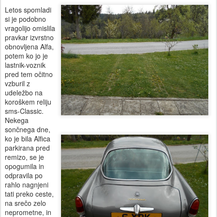
Letos spomladi
si je podobno
vragolijo omislila
pravkar izvrstno
obnovljena Alfa,
potem ko jo je
lastnik-voznik
pred tem očitno
vzburil z
udeležbo na
koroškem reliju
sms-Classic.
Nekega
sončnega dne,
ko je bila Alfica
parkirana pred
remizo, se je
opogumila in
odpravila po
rahlo nagnjeni
tati preko ceste,
na srečo zelo
neprometne, in