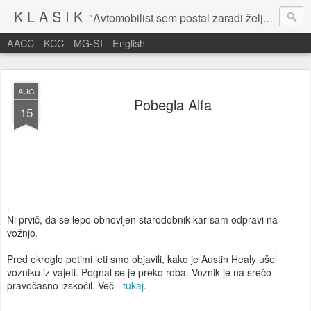
K L A S I K
"Avtomobilist sem postal zaradi želje po potovanju in dejavnosti v prostem času." Baron Anton Codelli
AACC
KCC
MG-SI
English
AUG
Pobegla Alfa
15
.
Ni prvič, da se lepo obnovljen starodobnik kar sam odpravi na
vožnjo.
Pred okroglo petimi leti smo objavili, kako je Austin Healy ušel
vozniku iz vajeti. Pognal se je preko roba. Voznik je na srečo
pravočasno izskočil. Več -
tukaj
.