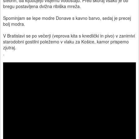
stebrih, da kljubujejo višjemu vodostaju. Pred skoraj vsako je ob
bregu postavljena dvižna ribiška mreža.
Spominjam se lepe modre Donave s kavno barvo, sedaj je precej
bolj modra.
V Bratislavi se po večerji (veprova kita s knedlički in pivo) v zanimivi
starodobni gostilni poležemo v vlaku za Košice, kamor prispemo
zjutraj.
.