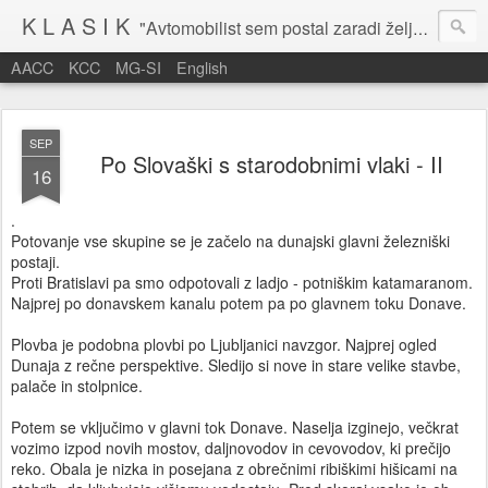
K L A S I K
"Avtomobilist sem postal zaradi želje po potovanju in dejavnosti v prostem času." Baron Anton Codelli
AACC
KCC
MG-SI
English
SEP
Po Slovaški s starodobnimi vlaki - II
16
.
Potovanje vse skupine se je začelo na dunajski glavni železniški
postaji.
Proti Bratislavi pa smo odpotovali z ladjo - potniškim katamaranom.
Najprej po donavskem kanalu potem pa po glavnem toku Donave.
Plovba je podobna plovbi po Ljubljanici navzgor. Najprej ogled
Dunaja z rečne perspektive. Sledijo si nove in stare velike stavbe,
palače in stolpnice.
Potem se vključimo v glavni tok Donave. Naselja izginejo, večkrat
vozimo izpod novih mostov, daljnovodov in cevovodov, ki prečijo
reko. Obala je nizka in posejana z obrečnimi ribiškimi hišicami na