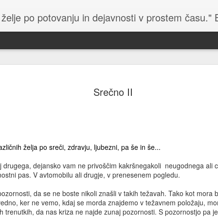
 želje po potovanju in dejavnosti v prostem času."
Lej
Winter Trial 2026 - 2
Le Jo
Organizator relija je objavil video o reliju, ki so ga
pomem
Srečno II
Mer
posneli njihovi člani z več kamerami in dronom.
zasle
Vide
Vide
Uradna stran dogodka - tukaj.
kakrš
in je
Wint
baron
kakš
Janua
klub
Rally Monte Carlo Historique 2026
staro
smo 
Kolu
vozil
Bavar
Uradna stran organizatorja - tukaj.
Kolu
se vr
vozi
sprem
azličnih želja po sreči, zdravju, ljubezni, pa še in še...
Dak
Prijetno raziskovanje in domišljija, ki pelje v
tekmo
Bralc
Letoš
ustvarjalnost.
proil
prire
 drugega, dejansko vam ne privoščim kakršnegakoli neugodnega ali c
Kako 
Sre
nava
nasto
in za
rnostni pas. V avtomobilu ali drugje, v prenesenem pogledu.
Dakar
Vsem
Marči
upor
Codel
zasl
slede
Letošnji reli Dakar je bil za slovenskega
želi
Juraj
ozornosti, da se ne boste nikoli znašli v takih težavah. Tako kot mora b
udeleženca izredno uspešen. Toni Mulec je
Pre 
in
720. 
 vedno, ker ne vemo, kdaj se morda znajdemo v težavnem položaju, mo
dosegel 1. mesto v kategoriji Rally 2 in 9. mesto v
rest
Gro
pravi
generalni razvrstitvi med motocikli.
W21, 
sreč
nih trenutkih, da nas kriza ne najde zunaj pozornosti. S pozornostjo pa je
Pod 
sept