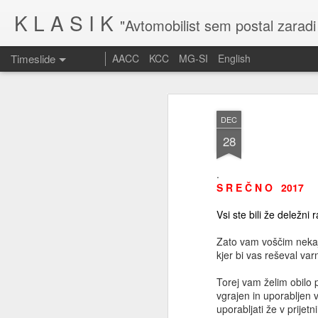
K L A S I K
"Avtomobilist sem postal zaradi
Timeslide
AACC
KCC
MG-SI
English
MAR
10
DEC
28
.
S R E Č N O 2017
Vsi ste bili že deležni r
Zato vam voščim nekaj
kjer bi vas reševal va
Torej vam želim obilo p
vgrajen in uporabljen
uporabljati že v prijet