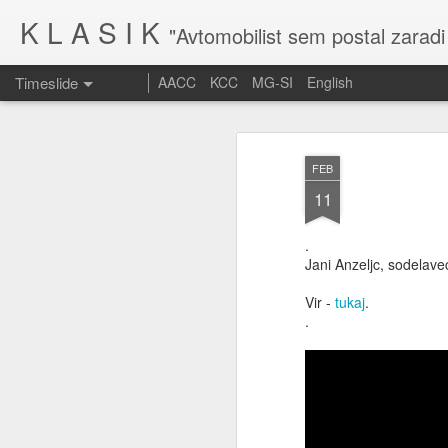
K L A S I K
"Avtomobilist sem postal zaradi
Timeslide
AACC
KCC
MG-SI
English
MAR
10
FEB
11
.
Jani Anzeljc, sodelave
Vir -
tukaj
.
.