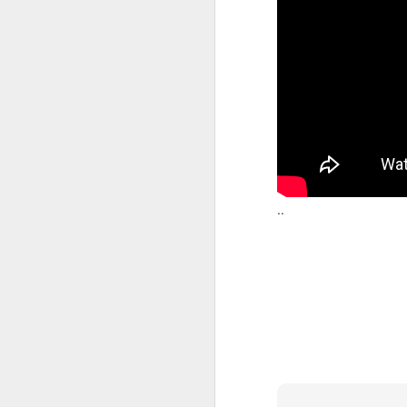
Reli Peking Paris 2
Pred kratkim se je pojavil na You Tube
organizatorja zadnjega relija. Ker trasa
naše kraje ali v naši bližini, ga nisem 
Ko se gledal video sem zagledal med 
slovensko dvojico Ivana Pušnika in nj
ki sicer živita v Švici.
NOV
..
9