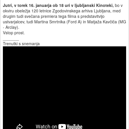
Jutri, v torek 16. januarja ob 18 uri v ljubljanski Kinoteki,
bo v
okviru obeležja 120 letnice Zgodovinskega arhiva Ljubljana, med
drugim tudi svečana premiera tega filma s predstavitvijo
ustvarjalcev, tudi Martina Smrtnika (Ford A) in Matjaža Kavčiča (MG
- Arclay).
Vstop prost.
_______
Trenutki s snemanja