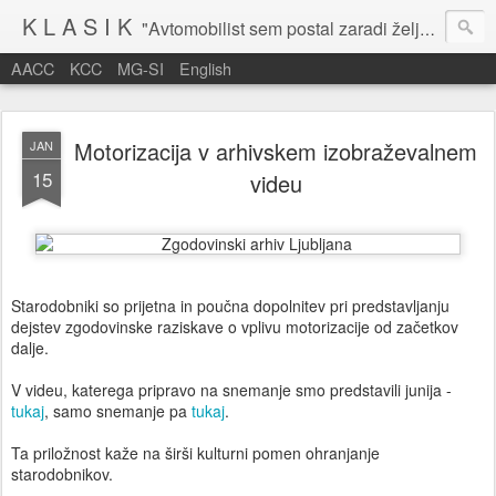
K L A S I K
"Avtomobilist sem postal zaradi želje po potovanju in dejavnosti v prostem času." Baron Anton Codelli
AACC
KCC
MG-SI
English
Motorizacija v arhivskem izobraževalnem
JAN
15
videu
Starodobniki so prijetna in poučna dopolnitev pri predstavljanju
dejstev zgodovinske raziskave o vplivu motorizacije od začetkov
dalje.
V videu, katerega pripravo na snemanje smo predstavili junija -
tukaj
, samo snemanje pa
tukaj
.
Ta priložnost kaže na širši kulturni pomen ohranjanje
starodobnikov.