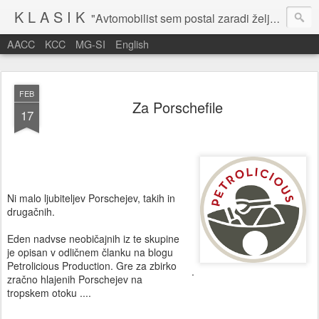
K L A S I K
"Avtomobilist sem postal zaradi želje po potovanju in dejavnosti v prostem času." Baron Anton Codelli
AACC
KCC
MG-SI
English
FEB
Za Porschefile
17
Ni malo ljubiteljev Porschejev, takih in
drugačnih.
Eden nadvse neobičajnih iz te skupine
je opisan v odličnem članku na blogu
Petrolicious Production. Gre za zbirko
.
zračno hlajenih Porschejev na
tropskem otoku ....