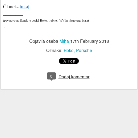
Članek-
tukaj
.
________
(povezavo na članek je poslal Boko, ljubitelj WV in njegovega brata)
.
Objavila oseba
Miha
17th February 2018
Oznake:
Boko
Porsche
0
Dodaj komentar