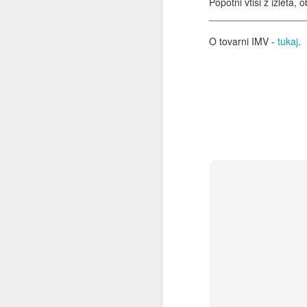
Popotni vt
isi z izleta, 
_________________
O tovarni IMV -
tukaj
.
GMC, legendarni to
Starejši starodobneži, ki so še služili v
prav gotovo spominjajo ameriškega t
džemsa. Kdor je le slišal zanj, še da
legende. Kdor pa se je z njim srečal v 
lahko pripoveduje resnične prigode, ki 
sprejmejo kot legende. V II.
JUN
23