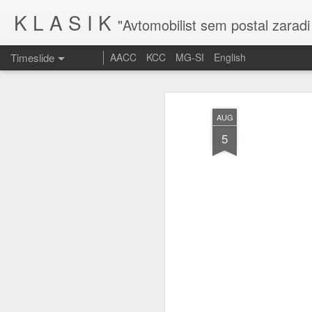
K L A S I K
"Avtomobilist sem postal zaradi
Timeslide
AACC
KCC
MG-SI
English
MAR
10
AUG
5