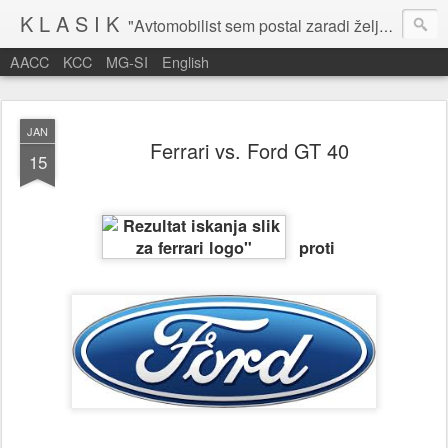
K L A S I K
"Avtomobilist sem postal zaradi želje po potovanju in dejavnosti v prostem času." Baron Anton Codelli
AACC
KCC
MG-SI
English
JAN
Ferrari vs. Ford GT 40
15
proti