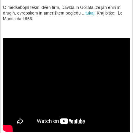
O medsebojni tekmi dveh firm, Davida in Goliata, željah enih in
drugih, evropskem in ameriškem pogledu ...
tukaj
. Kraj bitke:
Le
Mans leta 1966.