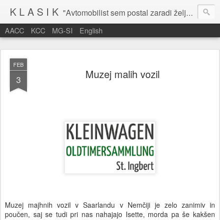
K L A S I K
"Avtomobilist sem postal zaradi želje po potovanju in dejavnosti v prostem času." Baron Anton Codelli
AACC
KCC
MG-SI
English
FEB
Muzej malih vozil
3
Muzej majhnih vozil v Saarlandu v Nemčiji je zelo zanimiv in
poučen, saj se tudi pri nas nahajajo Isette, morda pa še kakšen