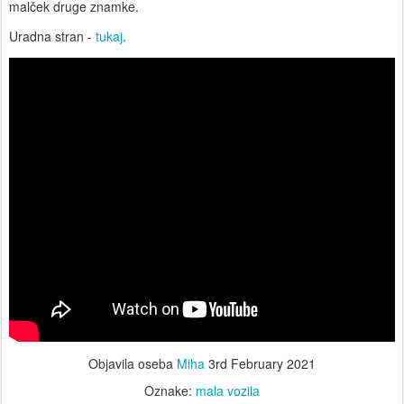
malček druge znamke.
Uradna stran -
tukaj
.
Objavila oseba
Miha
3rd February 2021
Oznake:
mala vozila