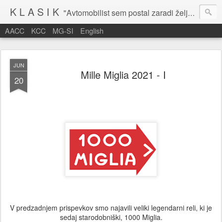
K L A S I K
"Avtomobilist sem postal zaradi želje po potovanju in dejavnosti v prostem času." Baron Anton Codelli
AACC
KCC
MG-SI
English
JUN
Mille Miglia 2021 - I
20
V predzadnjem prispevkov smo najavili veliki legendarni reli, ki je
sedaj starodobniški, 1000 Miglia.