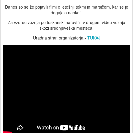
Danes so se že pojavili filmi o letošnji tekmi in marsičem, kar se je
dogajalo naokoli.
Za vzorec vožnja po toskanski naravi in v drugem videu vožnja
skozi srednjeveška mesteca.
Uradna stran organizatorja -
TUKAJ