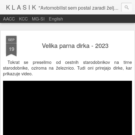
K L A S I K
"Avtomobilist sem postal zaradi želje po potovanju in dejavnosti v prostem času." Baron Anton Codelli
AACC
KCC
MG-SI
English
SEP
Velika parna dirka - 2023
19
Tokrat se preselimo od cestnih starodobnikov na tirne
starodobnike, oziroma na železnico. Tudi oni prirejajo dirke, kar
prikazuje video.