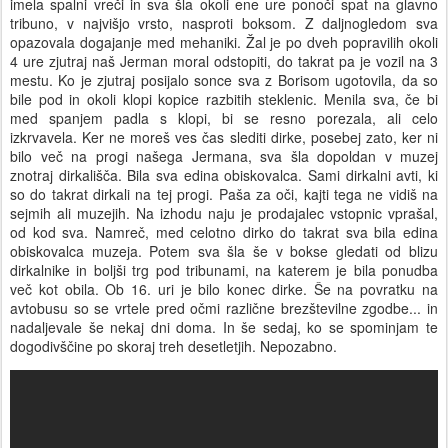
imela spalni vreči in sva šla okoli ene ure ponoči spat na glavno
tribuno, v najvišjo vrsto, nasproti boksom. Z daljnogledom sva
opazovala dogajanje med mehaniki. Žal je po dveh popravilih okoli
4 ure zjutraj naš Jerman moral odstopiti, do takrat pa je vozil na 3
mestu. Ko je zjutraj posijalo sonce sva z Borisom ugotovila, da so
bile pod in okoli klopi kopice razbitih steklenic. Menila sva, če bi
med spanjem padla s klopi, bi se resno porezala, ali celo
izkrvavela. Ker ne moreš ves čas slediti dirke, posebej zato, ker ni
bilo več na progi našega Jermana, sva šla dopoldan v muzej
znotraj dirkališča. Bila sva edina obiskovalca. Sami dirkalni avti, ki
so do takrat dirkali na tej progi. Paša za oči, kajti tega ne vidiš na
sejmih ali muzejih. Na izhodu naju je prodajalec vstopnic vprašal,
od kod sva. Namreč, med celotno dirko do takrat sva bila edina
obiskovalca muzeja. Potem sva šla še v bokse gledati od blizu
dirkalnike in boljši trg pod tribunami, na katerem je bila ponudba
več kot obila. Ob 16. uri je bilo konec dirke. Še na povratku na
avtobusu so se vrtele pred očmi različne brezštevilne zgodbe... in
nadaljevale še nekaj dni doma. In še sedaj, ko se spominjam te
dogodivščine po skoraj treh desetletjih. Nepozabno.