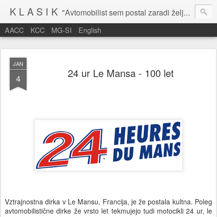
K L A S I K
"Avtomobilist sem postal zaradi želje po potovanju in dejavnosti v prostem času." Baron Anton Codelli
AACC
KCC
MG-SI
English
JAN
24 ur Le Mansa - 100 let
4
Vztrajnostna dirka v Le Mansu, Francija, je že postala kultna. Poleg
avtomobilistične dirke že vrsto let tekmujejo tudi motocikli 24 ur, le