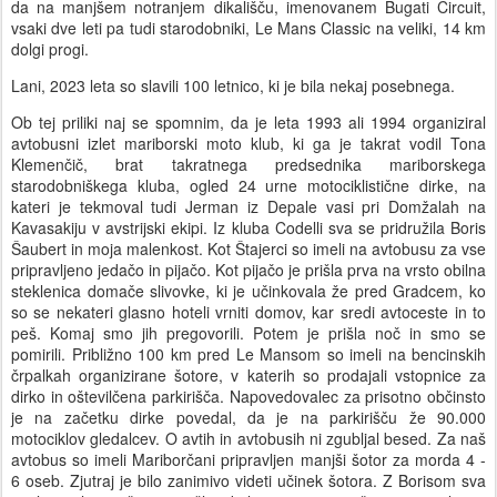
da na manjšem notranjem dikališču, imenovanem Bugati Circuit,
vsaki dve leti pa tudi starodobniki, Le Mans Classic na veliki, 14 km
dolgi progi.
Lani, 2023 leta so slavili 100 letnico, ki je bila nekaj posebnega.
Ob tej priliki naj se spomnim, da je leta 1993 ali 1994 organiziral
avtobusni izlet mariborski moto klub, ki ga je takrat vodil Tona
Klemenčič, brat takratnega predsednika mariborskega
starodobniškega kluba, ogled 24 urne motociklistične dirke, na
kateri je tekmoval tudi Jerman iz Depale vasi pri Domžalah na
Kavasakiju v avstrijski ekipi. Iz kluba Codelli sva se pridružila Boris
Šaubert in moja malenkost. Kot Štajerci so imeli na avtobusu za vse
pripravljeno jedačo in pijačo. Kot pijačo je prišla prva na vrsto obilna
steklenica domače slivovke, ki je učinkovala že pred Gradcem, ko
so se nekateri glasno hoteli vrniti domov, kar sredi avtoceste in to
peš. Komaj smo jih pregovorili. Potem je prišla noč in smo se
pomirili. Približno 100 km pred Le Mansom so imeli na bencinskih
črpalkah organizirane šotore, v katerih so prodajali vstopnice za
dirko in oštevilčena parkirišča. Napovedovalec za prisotno občinsto
je na začetku dirke povedal, da je na parkirišču že 90.000
motociklov gledalcev. O avtih in avtobusih ni zgubljal besed. Za naš
avtobus so imeli Mariborčani pripravljen manjši šotor za morda 4 -
6 oseb. Zjutraj je bilo zanimivo videti učinek šotora. Z Borisom sva